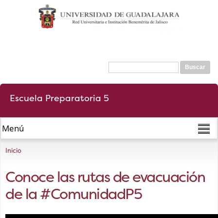
Pasar al
contenido
principal
Formulario de búsqueda
Buscar
Escuela Preparatoria 5
Se encuentra usted aquí
Inicio
Conoce las rutas de evacuación
de la #ComunidadP5