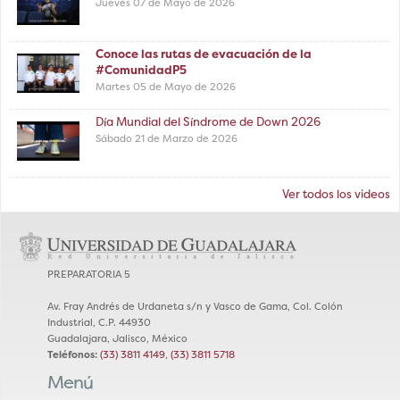
Jueves 07 de Mayo de 2026
Conoce las rutas de evacuación de la
#ComunidadP5
Martes 05 de Mayo de 2026
Día Mundial del Síndrome de Down 2026
Sábado 21 de Marzo de 2026
Ver todos los videos
PREPARATORIA 5
Av. Fray Andrés de Urdaneta s/n y Vasco de Gama, Col. Colón
Industrial, C.P. 44930
Guadalajara, Jalisco, México
Teléfonos:
(33) 3811 4149
,
(33) 3811 5718
Menú